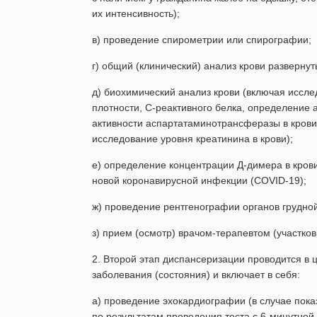
их интенсивность);
в) проведение спирометрии или спирографии;
г) общий (клинический) анализ крови развернут
д) биохимический анализ крови (включая иссле
плотности, С-реактивного белка, определение
активности аспартатаминотрансферазы в крови,
исследование уровня креатинина в крови);
е) определение концентрации Д-димера в кров
новой коронавирусной инфекции (COVID-19);
ж) проведение рентгенографии органов грудной
з) прием (осмотр) врачом-терапевтом (участко
2. Второй этап диспансеризации проводится в 
заболевания (состояния) и включает в себя:
а) проведение эхокардиографии (в случае показ
по результатам проведения теста с 6-минутной 