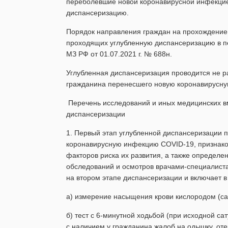
переболевшие новой коронавирусной инфекцие
диспансеризацию.
Порядок направления граждан на прохождение 
проходящих углубленную диспансеризацию в п
МЗ РФ от 01.07.2021 г. № 688н.
Углубленная диспансеризация проводится не р
гражданина перенесшего новую коронавирусн
Перечень исследований и иных медицинских в
диспансеризации
1. Первый этап углубленной диспансеризации 
коронавирусную инфекцию COVID-19, признако
факторов риска их развития, а также определ
обследований и осмотров врачами-специалиста
на втором этапе диспансеризации и включает в
а) измерение насыщения крови кислородом (сат
б) тест с 6-минутной ходьбой (при исходной са
с наличием у гражданина жалоб на одышку, оте